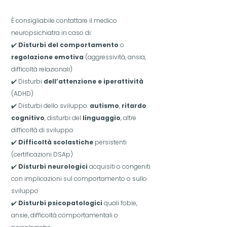
È consigliabile contattare il medico
neuropsichiatra in caso di:
✔️
Disturbi del comportamento
o
regolazione emotiva
(aggressività, ansia,
difficoltà relazionali)
✔️ Disturbi
dell’attenzione e iperattività
(ADHD)
✔️ Disturbi dello sviluppo:
autismo
,
ritardo
cognitivo
, disturbi del
linguaggio
, altre
difficoltà di sviluppo
✔️
Difficoltà scolastiche
persistenti
(certificazioni DSAp)
✔️
Disturbi neurologici
acquisiti o congeniti
con implicazioni sul comportamento o sullo
sviluppo
✔️
Disturbi psicopatologici
quali fobie,
ansie, difficoltà comportamentali o