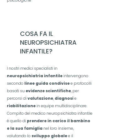
psicologiche
COSA FA
IL
NEUROPSICHIATRA
INFANTILE?
I nostri medici specialisti in
neuropsichiatria infantile
intervengono
secondo
linee guida condivise
e protocolli
basati su
evidenze scientifiche
, per
percorsi di
valutazione
,
diagnosi
e
riabilitazione
in equipe multidisciplinare.
Compito del medico neuropsichiatra infantile
è quello di
prendere in carico il bambino
e la sua famiglia
nel loro insieme,
valutando lo
sviluppo globale
e il