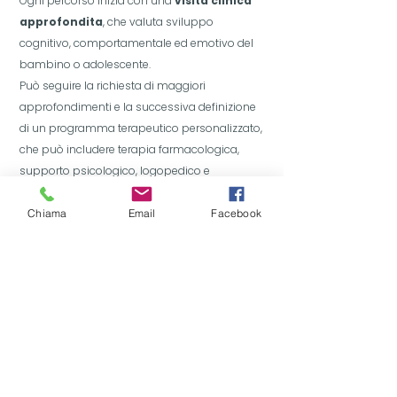
Ogni percorso inizia con una
visita clinica
approfondita
, che valuta sviluppo
cognitivo, comportamentale ed emotivo del
bambino o adolescente.
Può seguire la richiesta di maggiori
approfondimenti e la successiva definizione
di un programma terapeutico personalizzato,
che può includere terapia farmacologica,
supporto psicologico, logopedico e
neuropsicomotorio, sempre con
coinvolgimento attivo della famiglia e
Chiama
Email
Facebook
collaborazione con la scuola.
L’obiettivo
è garantire
benessere
,
autonomia
e
sviluppo armonico
del
bambino, affrontando le difficoltà in modo
mirato e scientificamente fondato.